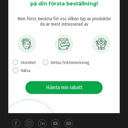
på din första beställning!
Hjälp & information
Men först, berätta för oss vilken typ av produkter
du är mest intresserad av
Om företaget
Personliga kosttillskott
interest pop up
Skönhet
Detox/Viktminskning
Hälsa
Hjälp och beställningar:
072 400 2601
info@natures-finest.se
Hämta min rabatt
Måndag – Fredag 8.00 – 16.00