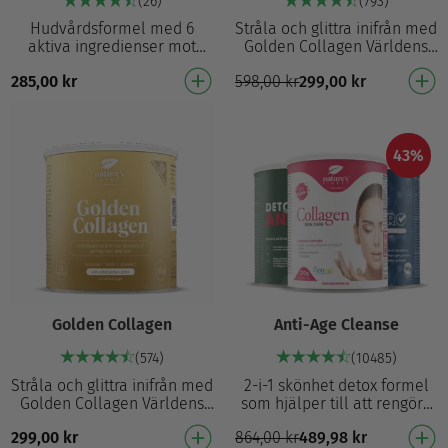
(26)
(793)
Hudvårdsformel med 6
Stråla och glittra inifrån med
aktiva ingredienser mot
Golden Collagen Världens
akne¹ och för att reglera
första gyllene kollagen – lika
285,00
kr
598,00
kr
299,00
kr
hormonell aktivitet³
exceptionellt som du 2500
Actrisave™ stöder hudens
mg pre…
hä…
43%
Golden Collagen
Anti-Age Cleanse
(574)
(10485)
Stråla och glittra inifrån med
2-i-1 skönhet detox formel
Golden Collagen Världens
som hjälper till att rengöra
första gyllene kollagen – lika
kroppen och förhindra för
299,00
kr
864,00
kr
489,98
kr
exceptionellt som du 2500
tidigt åldrande från oxidativ