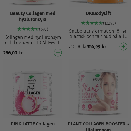
Beauty Collagen med
OK!BodyLift
hyaluronsyra
(13295)
(695)
Snabb transformation för en
elastisk och tajt hud på alla
Kollagen med hyaluronsyra
kroppsdelar. Med
och koenzym Q10 Allt-i-ett-
710,00
kr
354,99
kr
dubbelverkan i Naticol®-
skönhetsformula: kollagen,
kollagen och en effe…
266,00
kr
MSM, biotin, hyaluronsyra och
Q10 Nötko…
PINK LATTE Collagen
PLANT COLLAGEN BOOSTER s
Hialuronom