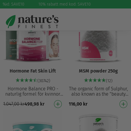
 kod: SAVE10
%
10% rabatt med kod: SAVE10
52%
Hormone Fat Skin Lift
MSM powder 250g
(30742)
(12)
Hormone Balance PRO -
The organic form of Sulphur,
naturlig formel för kvinnor
also known as the "beauty
som med vitamin B6 bidrar
mineral" Sulphur is an
1.047,00
kr
498,98
kr
116,00
kr
till reglering av
important element in the
hormonaktivitet Förbättra…
human body Used …