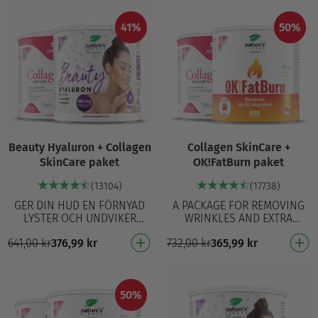
hyaluronsyra…
41%
50%
Beauty Hyaluron + Collagen
Collagen SkinCare +
SkinCare paket
OK!FatBurn paket
(13104)
(17738)
GER DIN HUD EN FÖRNYAD
A PACKAGE FOR REMOVING
LYSTER OCH UNDVIKER
WRINKLES AND EXTRA
RYNKOR. Hudhälsa:
POUNDS! Patented fish
641,00
kr
376,99
kr
732,00
kr
365,99
kr
Förbättrar hudens
collagen Naticol® With
återfuktning och elasticitet
added superfoods and
Anti-aging:…
vitamin C f…
50%