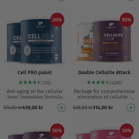
mg pre…
stress …
20%
50%
Cell PRO paket
Double Cellulite Attack
(255)
(4280)
Anti-aging on the cellular
Package for comprehensive
level Innovative formula
elimination of cellulite -
with an active effect on cell
internal and external support
574,00
kr
459,00
kr
628,00
kr
314,00
kr
division, NAD+ synthesis and
for the fastest effects!
healthy …
Cellulite P…
50%
20%