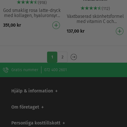
(918)
(112)
God smaklig rosa latte-dryck
med kollagen, hyaluronsyra
Växtbaserad skönhetsformel
och ashwagandha Krämig
med vitamin C och
351,00
kr
smak av kokos och vanilj
hyaluronsyra Växtbaserat
Innehåller hydr…
137,00
kr
alternativ: perfekt för en
vegansk och vegetarisk…
1
2
Gratis nummer
072 400 2601
Hjälp & information
Om företaget
Personliga kosttillskott