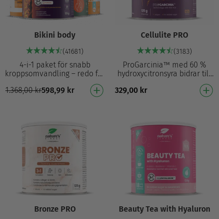
Bikini body
Cellulite PRO
(41681)
(3183)
4-i-1 paket för snabb
ProGarcinia™ med 60 %
kroppsomvandling – redo för
hydroxycitronsyra bidrar till
stranden! För viktminskning²,
att minska fettansamlingar² i
1.368,00
kr
598,99
kr
329,00
kr
cellulitreducering⁶ och
kroppen Hjälper till att
vackra ben¹: De…
minska cellu…
Bronze PRO
Beauty Tea with Hyaluron