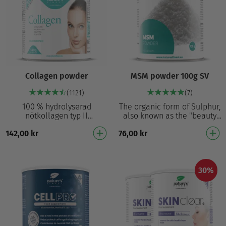
Collagen powder
MSM powder 100g SV
(1121)
(7)
100 % hydrolyserad
The organic form of Sulphur,
nötkollagen typ II
also known as the "beauty
Hydrolyserad för bättre
mineral" Sulphur is an
142,00
kr
76,00
kr
absorption – nedbruten till
important element in the
mindre peptider Utan
human body Used …
fyllmede…
30%