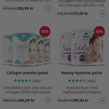
contributes to healthy hair
Kollagen med hyaluronsyra
from the inside out!
och koenzym Q10 Allt-i-ett-
717,00
kr
358,99
kr
Promotes hair growth
skönhetsformula: kollagen,
Reduces split ends For s…
532,00
kr
373,00
kr
MSM, biotin, hyaluronsyra och
Q10 Nötko…
50%
30%
Collagen powder paket
Beauty Hyaluron paket
(1959)
(3062)
Completely pure and natural
Hyaluronsyra med
collagen 100% hydrolyzed
hydrolyserat kollagen
collagen powder No fillers,
Kollagenpeptider med hög
568,00
kr
284,00
kr
564,00
kr
395,00
kr
anti-caking agents or
biologisk tillgänglighet
artificial sweet…
Innehåller 200 mg