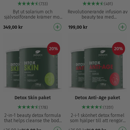
(733)
(491)
Byt ut solarium och
Revolutionerande infusion av
självsolförande krämer mot
beauty tea med
en bronserande formel som
hyaluronsyra, D-biotin och C-
349,00
kr
199,00
kr
verkar inifrån Kosttillskott för
vitamin Bidrar till att ge
normal hud⁴ m…
näring åt huden, bi…
20%
20%
Detox Skin paket
Detox Anti-Age paket
(178)
(1351)
2-in-1 beauty detox formula
2-i-1 skönhet detox formel
that helps cleanse the body
som hjälper till att rengöra
and reduce wrinkles
kroppen och förhindra för