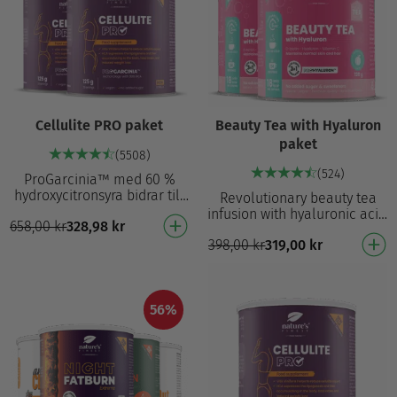
Cellulite PRO paket
Beauty Tea with Hyaluron
paket
(5508)
(524)
ProGarcinia™ med 60 %
hydroxycitronsyra bidrar till
Revolutionary beauty tea
att minska fettansamlingar² i
infusion with hyaluronic acid,
658,00
kr
328,98
kr
kroppen Hjälper till att
D-biotin and vitamin C Helps
minska cellu…
398,00
kr
319,00
kr
to nourish skin, maintain
normal s…
56%