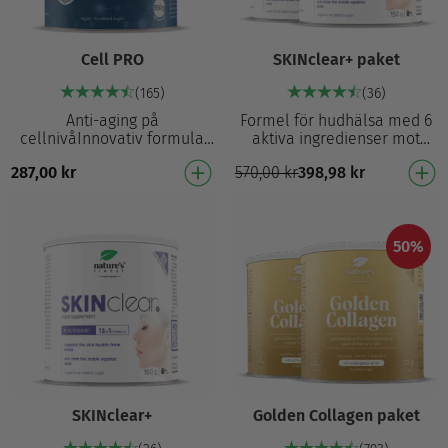
Cell PRO
SKINclear+ paket
(165)
(36)
Anti-aging på
Formel för hudhälsa med 6
cellnivåInnovativ formula
aktiva ingredienser mot
med aktiv effekt på
akne¹ och för reglering av
287,00
kr
570,00
kr
398,98
kr
celldelning, NAD⁺-produktion
hormonell aktivitet³
och hälsosam DNA-
Actrisave™ stödjer hu…
reproduktion …
50%
SKINclear+
Golden Collagen paket