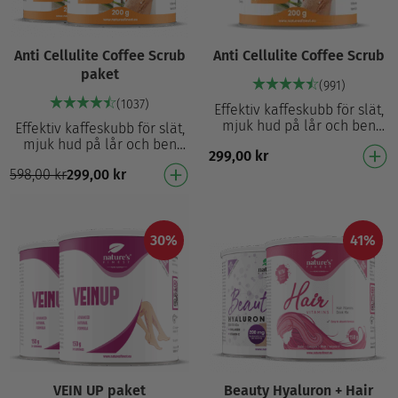
Anti Cellulite Coffee Scrub
Anti Cellulite Coffee Scrub
paket
(991)
(1037)
Effektiv kaffeskubb för slät,
mjuk hud på lår och ben
Effektiv kaffeskubb för slät,
Kombinerar kaffe och
mjuk hud på lår och ben
299,00
kr
himalayasalt för intensiv
Förenar kaffe och
exfoliering och mj…
598,00
kr
299,00
kr
himalayasal för intensiv
skrubbning och mjukare…
30%
41%
VEIN UP paket
Beauty Hyaluron + Hair