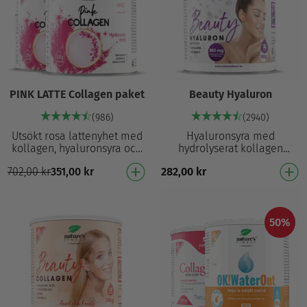
PINK LATTE Collagen paket
Beauty Hyaluron
(986)
(2940)
Utsökt rosa lattenyhet med
Hyaluronsyra med
kollagen, hyaluronsyra och
hydrolyserat kollagen
ashwagandha Krämig smak
Kollagenpeptider med högt
702,00
kr
351,00
kr
282,00
kr
av kokos och vanilj
biologiskt tillgänglighet
Innehåller hydrolyser…
Innehåller 200 mg
hyaluronsy…
50%