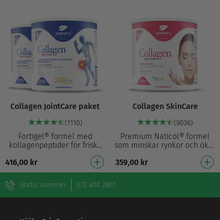
Collagen JointCare paket
Collagen SkinCare
(1110)
(9036)
Fortigel® formel med
Premium Naticol® formel
kollagenpeptider för friska
som minskar rynkor och ökar
och rörliga leder³
elasticiteten Patenterat
416,00
kr
359,00
kr
Hydrolyserat kollagen typ II
fiskcollagen Naticol® Bevisat
för optimal absorption…
minskar synl…
Gratis nummer
072 400 2601