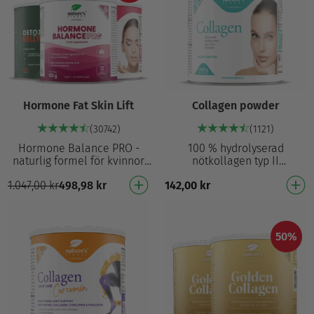
Hormone Fat Skin Lift
Collagen powder
(30742)
(1121)
Hormone Balance PRO -
100 % hydrolyserad
naturlig formel för kvinnor
nötkollagen typ II
som med vitamin B6 bidrar
Hydrolyserad för bättre
1.047,00
kr
498,98
kr
142,00
kr
till reglering av
absorption – nedbruten till
hormonaktivitet Förbättra…
mindre peptider Utan
fyllmede…
50%