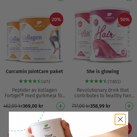
provides a …
och ger en ny …
20%
50%
Curcumin JointCare paket
She is glowing
(411)
(11653)
Peptider av kollagen
Revolutionary drink that
Fortigel® med gurkmeja för
contributes to healthy hair
stöd till leder⁴ vid dagliga
from the inside out!
462,00
kr
369,00
kr
717,00
kr
358,99
kr
aktiviteter. Hydrolyserat
Promotes hair growth
kollagen typ II …
Reduces split ends For s…
50%
41%