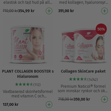
elastisk och tajt hud på alla
med kollagen, hyaluronsyra
kroppsdelar. Med
och ashwagandha Krämig
710,00
kr
354,99
kr
351,00
kr
dubbelverkan i Naticol®-
smak av kokos och vanilj
kollagen och en effe…
Innehåller hydr…
50%
PLANT COLLAGEN BOOSTER s
Collagen SkinCare paket
Hialuronom
(14742)
(112)
Premium Naticol® formel
som minskar rynkor och ökar
Växtbaserad skönhetsformel
elasticiteten Patenterat
med vitamin C och
718,00
kr
359,00
kr
fiskcollagen Naticol® Bevisat
hyaluronsyra Växtbaserat
minskar synl…
137,00
kr
alternativ: perfekt för en
vegansk och vegetarisk…