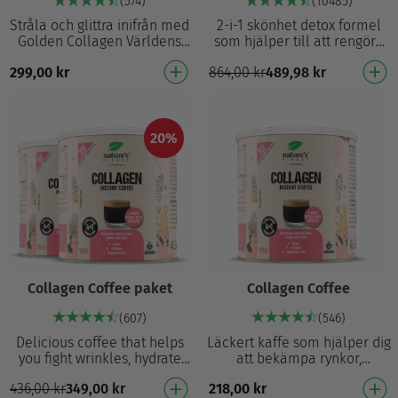
(574)
(10485)
Stråla och glittra inifrån med
2-i-1 skönhet detox formel
Golden Collagen Världens
som hjälper till att rengöra
första gyllene kollagen – lika
kroppen och förhindra för
299,00
kr
864,00
kr
489,98
kr
exceptionellt som du 2500
tidigt åldrande från oxidativ
mg pre…
stress …
20%
Collagen Coffee paket
Collagen Coffee
(607)
(546)
Delicious coffee that helps
Läckert kaffe som hjälper dig
you fight wrinkles, hydrate
att bekämpa rynkor,
your skin, protects cells from
återfuktar huden, skyddar
436,00
kr
349,00
kr
218,00
kr
oxidative damage and
cellerna från oxidativ skada