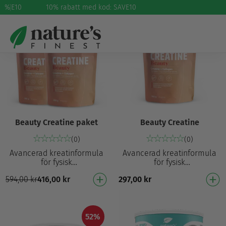
SAVE10
%
10% rabatt med kod: SAVE10
30%
Beauty Creatine paket
Beauty Creatine
(0)
(0)
Avancerad kreatinformula
Avancerad kreatinformula
för fysisk
för fysisk
prestationsförmåga¹, hår och
prestationsförmåga¹, hår och
594,00
kr
416,00
kr
297,00
kr
hud⁴ Ökar den fysiska
hud⁴ Ökar den fysiska
prestationsförmågan vid
prestationsförmågan vid
upprepad…
upprepad…
52%