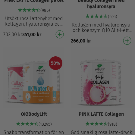
PINK LATTE Collagen paket
Beauty Collagen med
hyaluronsyra
(986)
(695)
Utsökt rosa lattenyhet med
kollagen, hyaluronsyra och
Kollagen med hyaluronsyra
ashwagandha Krämig smak
och koenzym Q10 Allt-i-ett-
702,00
kr
351,00
kr
av kokos och vanilj
skönhetsformula: kollagen,
Innehåller hydrolyser…
266,00
kr
MSM, biotin, hyaluronsyra och
Q10 Nötko…
50%
OK!BodyLift
PINK LATTE Collagen
(13295)
(918)
Snabb transformation för en
God smaklig rosa latte-dryck