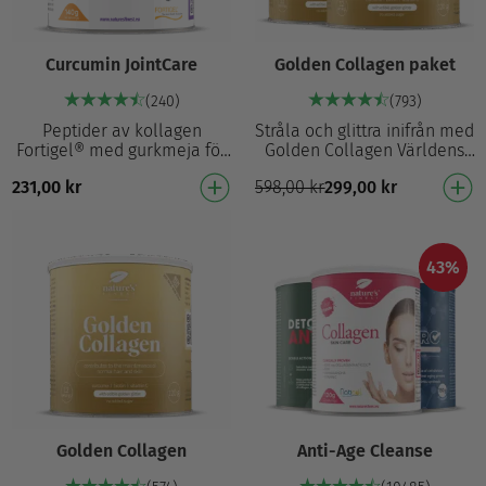
Curcumin JointCare
Golden Collagen paket
(240)
(793)
Peptider av kollagen
Stråla och glittra inifrån med
Fortigel® med gurkmeja för
Golden Collagen Världens
stöd till leder⁴ vid dagliga
första gyllene kollagen – lika
231,00
kr
598,00
kr
299,00
kr
aktiviteter. Hydrolyserat
exceptionellt som du 2500
kollagen typ II …
mg pre…
43%
Golden Collagen
Anti-Age Cleanse