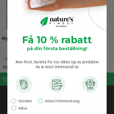
Få 10 % rabatt
Night FatBurn Extreme paket
(24490)
på din första beställning!
Unik 3-i-1-formel för
viktminskning som hjälper
Men först, berätta för oss vilken typ av produkter
dig att gå ner i vikt medan du
du är mest intresserad av
718,00
kr
359,00
kr
sover! Patenterad formel
Morosil® med va…
Gratis nummer
072 400 2601
Hjälp & information
interest pop up
Skönhet
Detox/Viktminskning
Hälsa
Om företaget