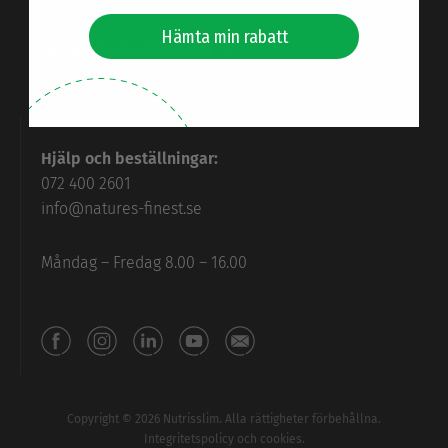
Hämta min rabatt
Personliga kosttillskott
Hjälp och beställningar:
072 400 2601
info@natures-finest.se
Måndag – Fredag 8.00 – 16.00
Copyright © 2026 Nutrisslim. Alla rättigheter förbehållna.
Integritetspolicy och cookies.