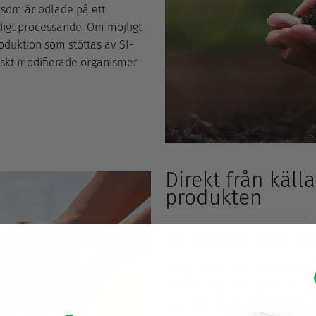
som är odlade på ett
nödigt processande. Om möjligt
oduktion som stöttas av SI-
tiskt modifierade organismer
Direkt från källa
produkten
Alla ingredienser hämtas dire
Det gör att vi kan stötta små
världen över. När det är möjli
leverantörer för att säkerstäl