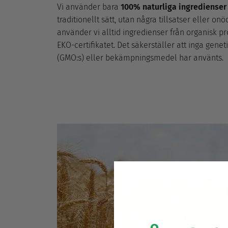
Vi använder bara
100% naturliga ingredienser
traditionellt sätt, utan några tillsatser eller o
använder vi alltid ingredienser från organisk pr
EKO-certifikatet. Det säkerställer att inga gene
(GMO:s) eller bekämpningsmedel har använts.