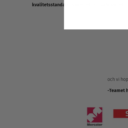
kvalitetsstandard, säkerhet och spårbarhet.
och vi hop
-Teamet h