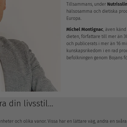
Tillsammans, under
Nutrissli
hälsosamma och dietiska prod
Europa.
Michel Montignac
, även kän
dieten, författare till mer än 
och publicerats i mer än 16 mi
kunskapsrikedom i en rad pro
befolkningen genom Bojans fö
a din livsstil…
renheter och olika vanor. Vissa har en lättare väg, andra en svår