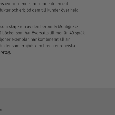
ms
överinseende, lanserade de en rad
ukter och erbjöd dem till kunder över hela
d som skaparen av den berömda Montignac-
30 böcker som har översatts till mer än 40 språk
ljoner exemplar, har kombinerat all sin
dukter som erbjöds den breda europeiska
retag.
are…