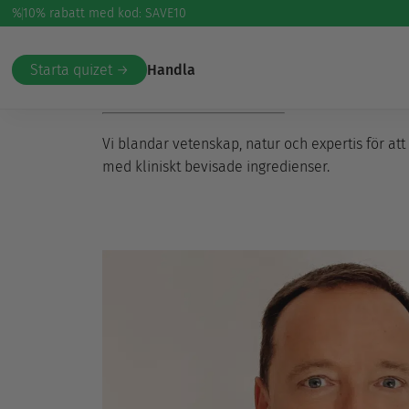
%
10% rabatt med kod: SAVE10
Vår berättelse
Starta quizet →
Handla
Vilka är vi?
Vi blandar vetenskap, natur och expertis för att 
med kliniskt bevisade ingredienser.