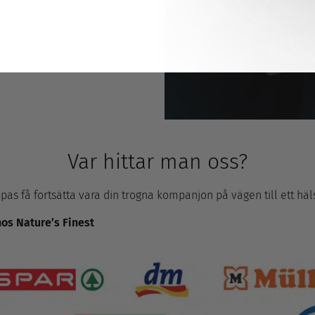
Var hittar man oss?
pas få fortsätta vara din trogna kompanjon på vägen till ett häl
os Nature’s Finest