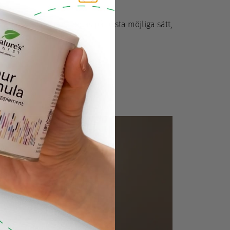
a att ingredienserna odlas på bästa möjliga sätt,
svärden. För din hälsa!