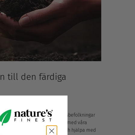
n till den färdiga
kt från producenterna!
 familjejordbrukare och ursprungsbefolkningar
gt kommunicerar vi alltid direkt med våra
la rättvisa arbetsförhållanden och hjälpa med