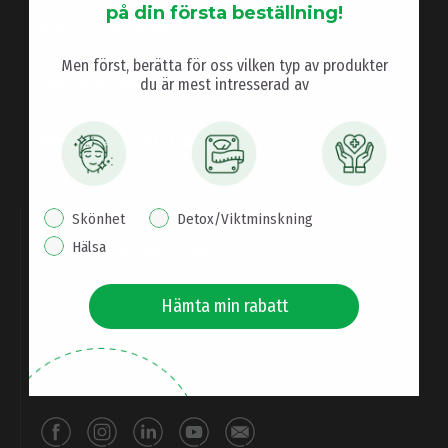
på din första beställning!
Hjälp & information
Men först, berätta för oss vilken typ av produkter
du är mest intresserad av
Om företaget
Personliga kosttillskott
interest pop up
Skönhet
Detox/Viktminskning
Hälsa
Hjälp och beställningar:
072 400 2601
info@natures-finest.se
Hämta min rabatt
Måndag – Fredag 8.00 – 16.00